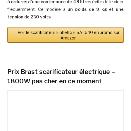
à ordures d’une contenance de 48 litre
s évite de le vider
fréquemment. Ce modèle a
un poids de 9 kg
et
une
tension de 230 volts
.
Voir le scarificateur Einhell GE-SA 1640 en promo sur
Amazon
Prix Brast
scarificateur électrique –
1800W
pas cher en ce moment