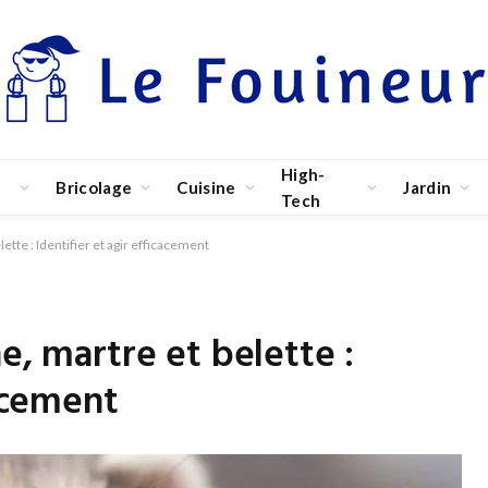
High-
Bricolage
Cuisine
Jardin
Tech
ette : Identifier et agir efficacement
e, martre et belette :
cacement