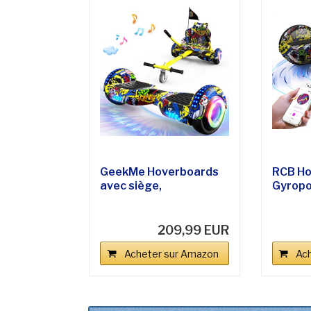
GeekMe Hoverboards
RCB Ho
avec siège,
Gyropo
Hoverboards et...
et Adult
209,99 EUR
Acheter sur Amazon
Ac